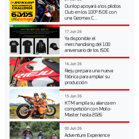
Dunlop apoyará a los pilotos
Club en los 100º ISDE con
una Geomax C...
17 Jun 26
Ya disponible el
merchandising del 100
aniversario de los ISDE
16 Jun 26
Rieju prepara una nueva
fábrica para ampliar su
producción
15 Jun 26
KTM amplía su alianza en
competición con Moto-
Master hasta 2026
03 Jun 26
Adventure Experience