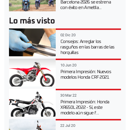
Barcelona 2026 se estrena
con éxito en Ametlla...
Lo más visto
02 Dic 20
Consejos: Arreglar los
rasguños en las barras de las
horquillas
10 Jun 20
Primera Impresión: Nuevos
modelos Honda CRF 2021
30 Mar 22
Primera Impresión: Honda
XR650L 2022 - Sí, este
modelo aún sigue f...
22 Jul 20