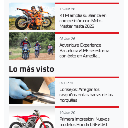
15 Jun 26
KTM amplía su alianza en
competición con Moto-
Master hasta 2026
03 Jun 26
Adventure Experience
Barcelona 2026 se estrena
con éxito en Ametlla...
Lo más visto
02 Dic 20
Consejos: Arreglar los
rasguños en las barras de las
horquillas
10 Jun 20
Primera Impresión: Nuevos
modelos Honda CRF 2021