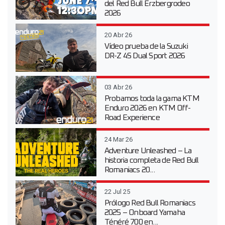
del Red Bull Erzbergrodeo
2026
20 Abr 26
Vídeo prueba de la Suzuki
DR-Z 4S Dual Sport 2026
03 Abr 26
Probamos toda la gama KTM
Enduro 2026 en KTM Off-
Road Experience
24 Mar 26
Adventure Unleashed – La
historia completa de Red Bull
Romaniacs 20...
22 Jul 25
Prólogo Red Bull Romaniacs
2025 – Onboard Yamaha
Ténéré 700 en...