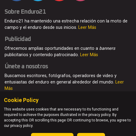
Sobre Enduro21
Enduro21 ha mantenido una estrecha relación con la moto de
campo y el enduro desde sus inicios.
Leer Más
Publicidad
Ofrecemos amplias oportunidades en cuanto a
banners
publicitarios y contenido patrocinado.
Leer Más
Únete a nosotros
Buscamos escritores, fotógrafos, operadores de video y
entusiastas del enduro en general alrededor del mundo.
Leer
Más
Cookie Policy
This website uses cookies that are necessary to its functioning and
required to achieve the purposes illustrated in the privacy policy. By
© Enduro21 / Future7Media Limited. Todos los derechos
accepting this OR scrolling this page OR continuing to browse, you agree to
reservados
our privacy policy.
Home
Quienes somos
Contacto
Únete
Publicidad