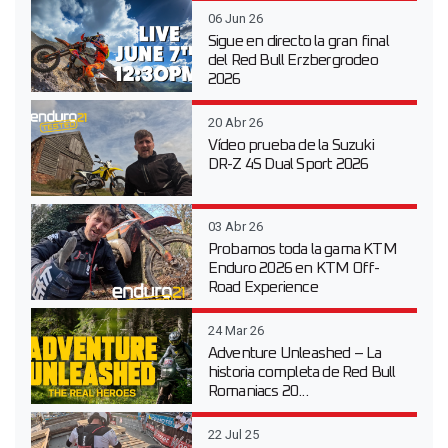
06 Jun 26
Sigue en directo la gran final
del Red Bull Erzbergrodeo
2026
20 Abr 26
Vídeo prueba de la Suzuki
DR-Z 4S Dual Sport 2026
03 Abr 26
Probamos toda la gama KTM
Enduro 2026 en KTM Off-
Road Experience
24 Mar 26
Adventure Unleashed – La
historia completa de Red Bull
Romaniacs 20...
22 Jul 25