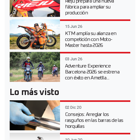
Rieju prepara una nueva
fábrica para ampliar su
producción
15 Jun 26
KTM amplía su alianza en
competición con Moto-
Master hasta 2026
03 Jun 26
Adventure Experience
Barcelona 2026 se estrena
con éxito en Ametlla...
Lo más visto
02 Dic 20
Consejos: Arreglar los
rasguños en las barras de las
horquillas
10 Jun 20