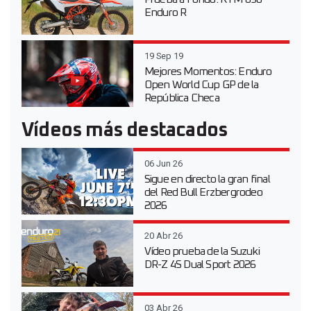
Enduro R
19 Sep 19
Mejores Momentos: Enduro
Open World Cup GP de la
República Checa
Vídeos más destacados
06 Jun 26
Sigue en directo la gran final
del Red Bull Erzbergrodeo
2026
20 Abr 26
Vídeo prueba de la Suzuki
DR-Z 4S Dual Sport 2026
03 Abr 26