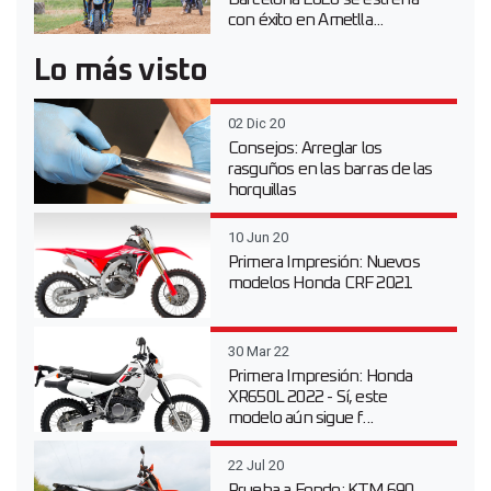
con éxito en Ametlla...
Lo más visto
02 Dic 20
Consejos: Arreglar los
rasguños en las barras de las
horquillas
10 Jun 20
Primera Impresión: Nuevos
modelos Honda CRF 2021
30 Mar 22
Primera Impresión: Honda
XR650L 2022 - Sí, este
modelo aún sigue f...
22 Jul 20
Prueba a Fondo: KTM 690