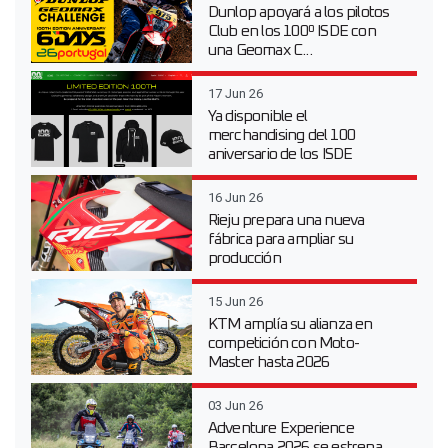
Dunlop apoyará a los pilotos
Club en los 100º ISDE con
una Geomax C...
17 Jun 26
Ya disponible el
merchandising del 100
aniversario de los ISDE
16 Jun 26
Rieju prepara una nueva
fábrica para ampliar su
producción
15 Jun 26
KTM amplía su alianza en
competición con Moto-
Master hasta 2026
03 Jun 26
Adventure Experience
Barcelona 2026 se estrena