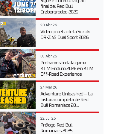
Sigue en directo la gran
final del Red Bull
Erzbergrodeo 2026
20 Abr 26
Vídeo prueba de la Suzuki
DR-Z 4S Dual Sport 2026
03 Abr 26
Probamos toda la gama
KTM Enduro 2026 en KTM
Off-Road Experience
24 Mar 26
Adventure Unleashed – La
historia completa de Red
Bull Romaniacs 20...
22 Jul 25
Prólogo Red Bull
Romaniacs 2025 –