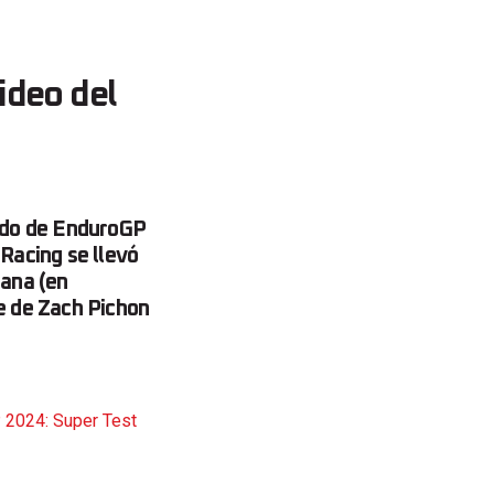
deo del
ndo de EnduroGP
Racing se llevó
mana (en
te de Zach Pichon
 2024: Super Test