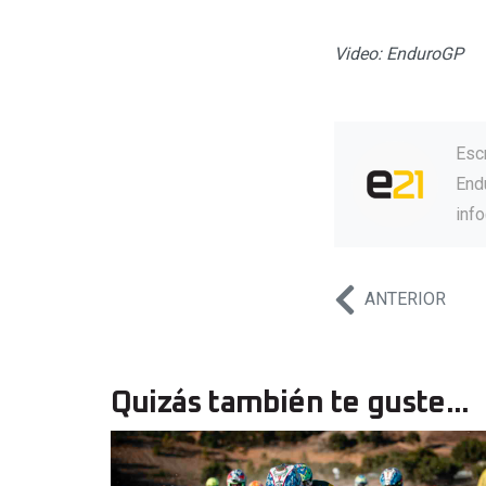
Video: EnduroGP
Esc
Endu
inf
ANTERIOR
Quizás también te guste...