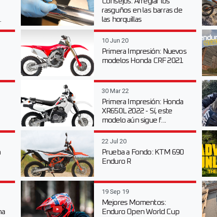
Consejos: Arreglar los
rasguños en las barras de
.
las horquillas
10 Jun 20
Primera Impresión: Nuevos
modelos Honda CRF 2021
30 Mar 22
Primera Impresión: Honda
XR650L 2022 - Sí, este
modelo aún sigue f...
22 Jul 20
n
Prueba a Fondo: KTM 690
Enduro R
19 Sep 19
Mejores Momentos:
na
Enduro Open World Cup