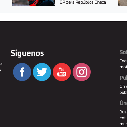
GP de la República Checa
Síguenos
So
End
 a
mot
y
Pub
Ofr
pub
Ún
Bus
ent
mu