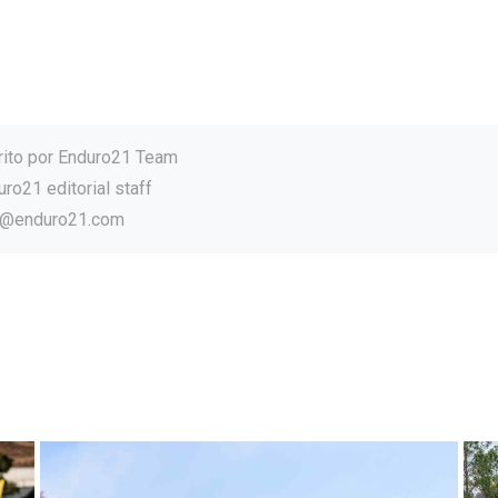
rito por
Enduro21 Team
ro21 editorial staff
o@enduro21.com