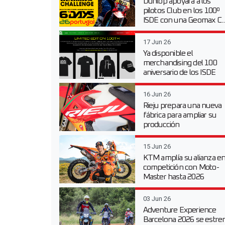
Dunlop apoyará a los
pilotos Club en los 100º
ISDE con una Geomax C..
17 Jun 26
Ya disponible el
merchandising del 100
aniversario de los ISDE
16 Jun 26
Rieju prepara una nueva
fábrica para ampliar su
producción
15 Jun 26
KTM amplía su alianza e
competición con Moto-
Master hasta 2026
03 Jun 26
Adventure Experience
Barcelona 2026 se estre