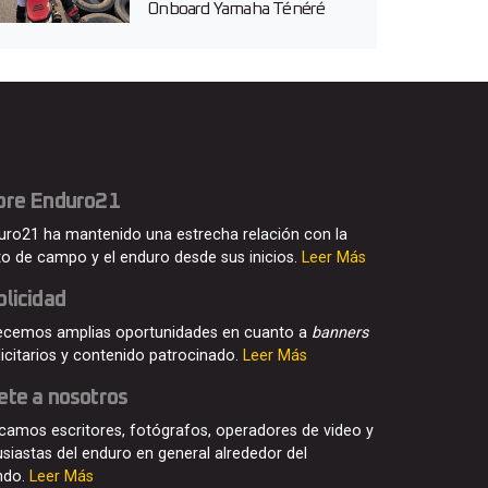
Onboard Yamaha Ténéré
700 en...
bre Enduro21
uro21 ha mantenido una estrecha relación con la
o de campo y el enduro desde sus inicios.
Leer Más
licidad
ecemos amplias oportunidades en cuanto a
banners
licitarios y contenido patrocinado.
Leer Más
ete a nosotros
camos escritores, fotógrafos, operadores de video y
usiastas del enduro en general alrededor del
ndo.
Leer Más