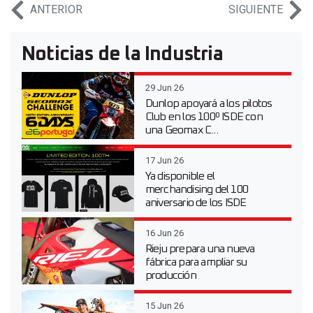
ANTERIOR
SIGUIENTE
Noticias de la Industria
29 Jun 26
Dunlop apoyará a los pilotos
Club en los 100º ISDE con
una Geomax C...
17 Jun 26
Ya disponible el
merchandising del 100
aniversario de los ISDE
16 Jun 26
Rieju prepara una nueva
fábrica para ampliar su
producción
15 Jun 26