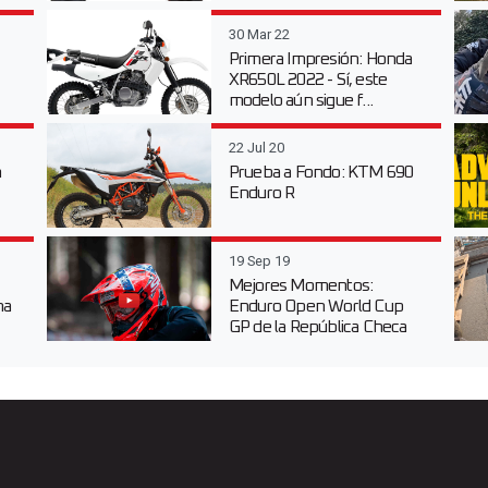
30 Mar 22
Primera Impresión: Honda
XR650L 2022 - Sí, este
modelo aún sigue f...
22 Jul 20
n
Prueba a Fondo: KTM 690
Enduro R
19 Sep 19
Mejores Momentos:
na
Enduro Open World Cup
GP de la República Checa