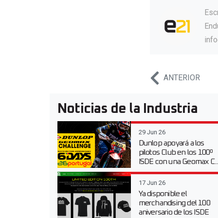
Esc
Endu
inf
ANTERIOR
Noticias de la Industria
29 Jun 26
Dunlop apoyará a los
pilotos Club en los 100º
ISDE con una Geomax C..
17 Jun 26
Ya disponible el
merchandising del 100
aniversario de los ISDE