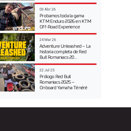
03 Abr 26
Probamos toda la gama
KTM Enduro 2026 en KTM
Off-Road Experience
24 Mar 26
Adventure Unleashed – La
historia completa de Red
Bull Romaniacs 20...
22 Jul 25
Prólogo Red Bull
Romaniacs 2025 –
Onboard Yamaha Ténéré
700 en...