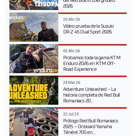
del Red Bull Erzbergrodeo
2026
20 Abr 26
Vídeo prueba de la Suzuki
DR-Z 4S Dual Sport 2026
03 Abr 26
Probamos toda la gama KTM
Enduro 2026 en KTM Off-
Road Experience
24 Mar 26
Adventure Unleashed – La
historia completa de Red Bull
Romaniacs 20...
22 Jul 25
Prólogo Red Bull Romaniacs
2025 – Onboard Yamaha
Ténéré 700 en...