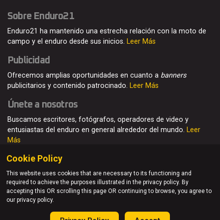
Sobre Enduro21
Enduro21 ha mantenido una estrecha relación con la moto de
campo y el enduro desde sus inicios.
Leer Más
Publicidad
Ofrecemos amplias oportunidades en cuanto a
banners
publicitarios y contenido patrocinado.
Leer Más
Únete a nosotros
Buscamos escritores, fotógrafos, operadores de video y
entusiastas del enduro en general alrededor del mundo.
Leer
Más
Cookie Policy
This website uses cookies that are necessary to its functioning and
required to achieve the purposes illustrated in the privacy policy. By
© Enduro21 / Future7Media Limited. Todos los derechos
accepting this OR scrolling this page OR continuing to browse, you agree to
reservados
our privacy policy.
Home
Quienes somos
Contacto
Únete
Publicidad