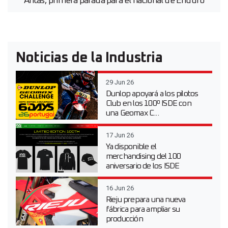
Antas, primera parada para el nacional de Enduro
Noticias de la Industria
29 Jun 26
Dunlop apoyará a los pilotos
Club en los 100º ISDE con
una Geomax C...
17 Jun 26
Ya disponible el
merchandising del 100
aniversario de los ISDE
16 Jun 26
Rieju prepara una nueva
fábrica para ampliar su
producción