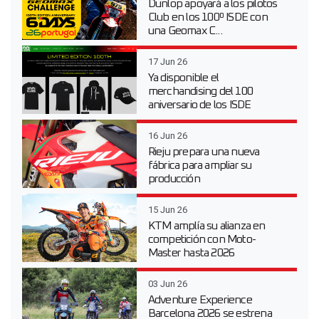
Dunlop apoyará a los pilotos
Club en los 100º ISDE con
una Geomax C...
17 Jun 26
Ya disponible el
merchandising del 100
aniversario de los ISDE
16 Jun 26
Rieju prepara una nueva
fábrica para ampliar su
producción
15 Jun 26
KTM amplía su alianza en
competición con Moto-
Master hasta 2026
03 Jun 26
Adventure Experience
Barcelona 2026 se estrena