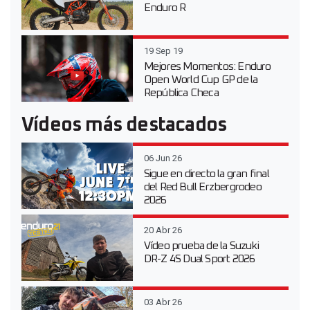
Enduro R
19 Sep 19
Mejores Momentos: Enduro
Open World Cup GP de la
República Checa
Vídeos más destacados
06 Jun 26
Sigue en directo la gran final
del Red Bull Erzbergrodeo
2026
20 Abr 26
Vídeo prueba de la Suzuki
DR-Z 4S Dual Sport 2026
03 Abr 26