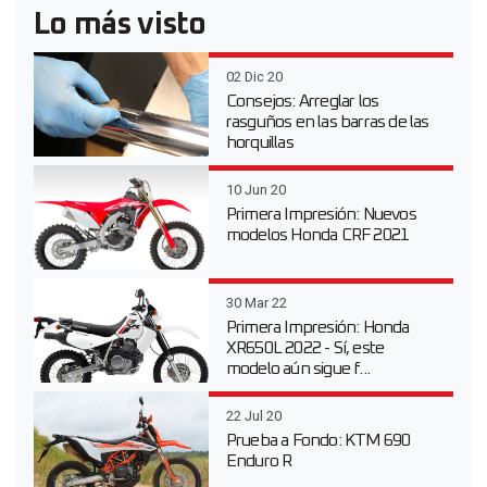
Lo más visto
02 Dic 20
Consejos: Arreglar los
rasguños en las barras de las
horquillas
10 Jun 20
Primera Impresión: Nuevos
modelos Honda CRF 2021
30 Mar 22
Primera Impresión: Honda
XR650L 2022 - Sí, este
modelo aún sigue f...
22 Jul 20
Prueba a Fondo: KTM 690
Enduro R