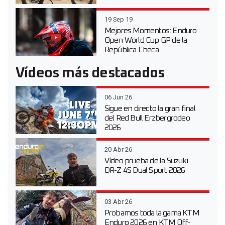
19 Sep 19
Mejores Momentos: Enduro
Open World Cup GP de la
República Checa
Vídeos más destacados
06 Jun 26
Sigue en directo la gran final
del Red Bull Erzbergrodeo
2026
20 Abr 26
Vídeo prueba de la Suzuki
DR-Z 4S Dual Sport 2026
03 Abr 26
Probamos toda la gama KTM
Enduro 2026 en KTM Off-