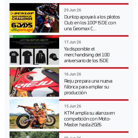
29 Jun 26
Dunlop apoyará a los pilotos
Club en los 100º ISDE con
una Geomax C...
17 Jun 26
Ya disponible el
merchandising del 100
aniversario de los ISDE
16 Jun 26
Rieju prepara una nueva
fábrica para ampliar su
producción
15 Jun 26
KTM amplía su alianza en
competición con Moto-
Master hasta 2026