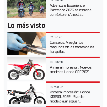
03 Jun 26
Adventure Experience
Barcelona 2026 se estrena
con éxito en Ametlla...
Lo más visto
02 Dic 20
Consejos: Arreglar los
rasguños en las barras de las
horquillas
10 Jun 20
Primera Impresión: Nuevos
modelos Honda CRF 2021
30 Mar 22
Primera Impresión: Honda
XR650L 2022 - Sí, este
modelo aún sigue f...