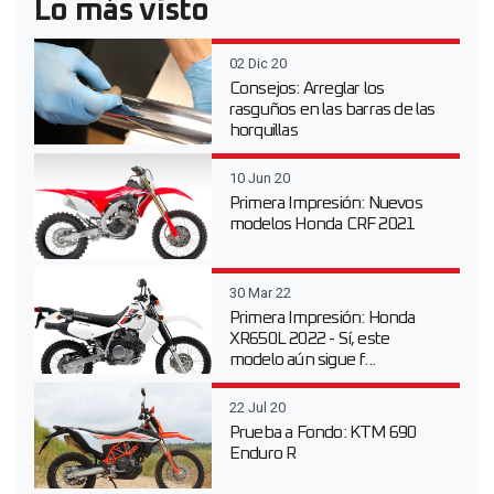
Lo más visto
02 Dic 20
Consejos: Arreglar los
rasguños en las barras de las
horquillas
10 Jun 20
Primera Impresión: Nuevos
modelos Honda CRF 2021
30 Mar 22
Primera Impresión: Honda
XR650L 2022 - Sí, este
modelo aún sigue f...
22 Jul 20
Prueba a Fondo: KTM 690
Enduro R