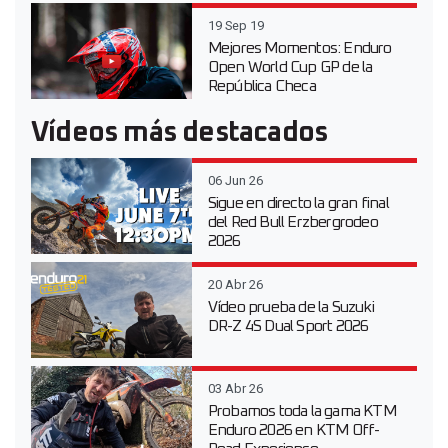
19 Sep 19
Mejores Momentos: Enduro
Open World Cup GP de la
República Checa
Vídeos más destacados
06 Jun 26
Sigue en directo la gran final
del Red Bull Erzbergrodeo
2026
20 Abr 26
Vídeo prueba de la Suzuki
DR-Z 4S Dual Sport 2026
03 Abr 26
Probamos toda la gama KTM
Enduro 2026 en KTM Off-