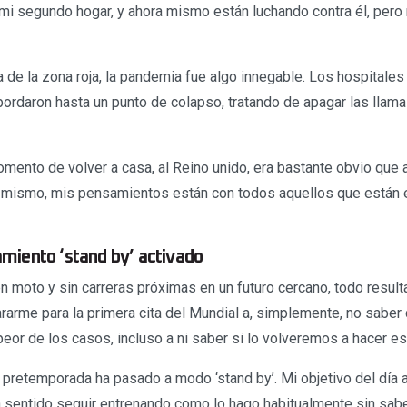
 mi segundo hogar, y ahora mismo están luchando contra él, pero 
de la zona roja, la pandemia fue algo innegable. Los hospitales 
rdaron hasta un punto de colapso, tratando de apagar las llam
omento de volver a casa, al Reino unido, era bastante obvio que
a mismo, mis pensamientos están con todos aquellos que están e
miento ‘stand by’ activado
n moto y sin carreras próximas en un futuro cercano, todo result
arme para la primera cita del Mundial a, simplemente, no sabe
 peor de los casos, incluso a ni saber si lo volveremos a hacer es
 pretemporada ha pasado a modo ‘stand by’. Mi objetivo del día a
in sentido seguir entrenando como lo hago habitualmente sin sab