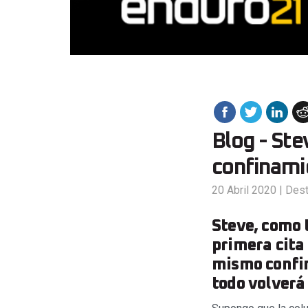
Blog - St
confinami
20 Abril 2020
|
Des
Steve, como 
primera cita
mismo confin
todo volverá 