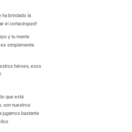
 ha brindado la
ar el cortacésped!
rpo y tu mente
e es simplemente
uestros héroes, esos
!
ido que está
o, son nuestros
la jugamos bastante
llos.