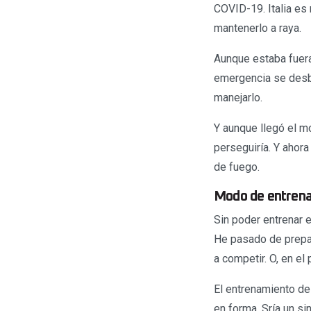
COVID-19. Italia es
mantenerlo a raya.
Aunque estaba fuera 
emergencia se desbo
manejarlo.
Y aunque llegó el m
perseguiría. Y ahor
de fuego.
Modo de entrena
Sin poder entrenar e
He pasado de prepar
a competir. O, en el
El entrenamiento de
en forma. Sría un s