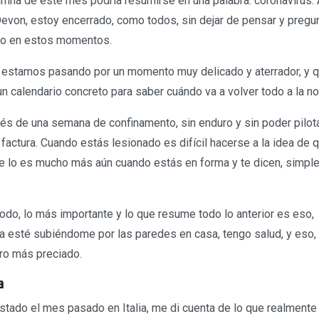
mna de este mes podría resumirse en una palabra: coronavirus. A
evon, estoy encerrado, como todos, sin dejar de pensar y pregu
do en estos momentos.
 estamos pasando por un momento muy delicado y aterrador, y 
 calendario concreto para saber cuándo va a volver todo a la no
 de una semana de confinamento, sin enduro y sin poder pilot
actura. Cuando estás lesionado es difícil hacerse a la idea de
que lo es mucho más aún cuando estás en forma y te dicen, simpl
odo, lo más importante y lo que resume todo lo anterior es eso,
 esté subiéndome por las paredes en casa, tengo salud, y eso,
oro más preciado.
a
stado el mes pasado en Italia, me di cuenta de lo que realmente 