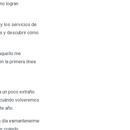
no logran
y los servicios de
as y descubrir cómo
 aquello me
n la primera línea
a un poco extraño.
r cuándo volveremos
te año.
 día e
s
mantenerme
er cuándo