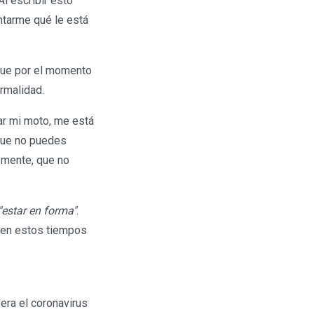
l escribir esto
ntarme qué le está
que por el momento
rmalidad.
ar mi moto, me está
 que no puedes
emente, que no
"estar en forma"
.
 en estos tiempos
era el coronavirus