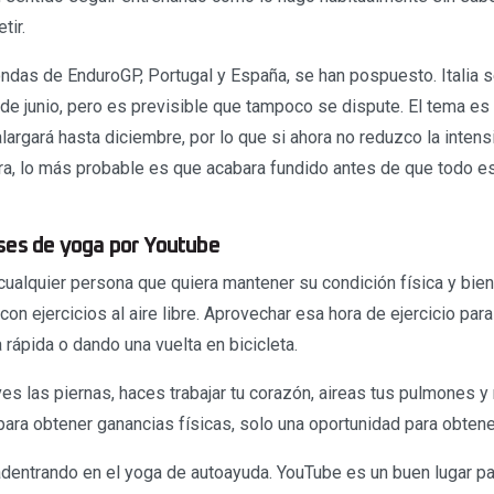
tir.
ndas de EnduroGP, Portugal y España, se han pospuesto. Italia se
 de junio, pero es previsible que tampoco se dispute. El tema es
largará hasta diciembre, por lo que si ahora no reduzco la inten
a, lo más probable es que acabara fundido antes de que todo e
ses de yoga por Youtube
cualquier persona que quiera mantener su condición física y bie
on ejercicios al aire libre. Aprovechar esa hora de ejercicio par
rápida o dando una vuelta en bicicleta.
 las piernas, haces trabajar tu corazón, aireas tus pulmones y 
ra obtener ganancias físicas, solo una oportunidad para obtener
entrando en el yoga de autoayuda. YouTube es un buen lugar pa