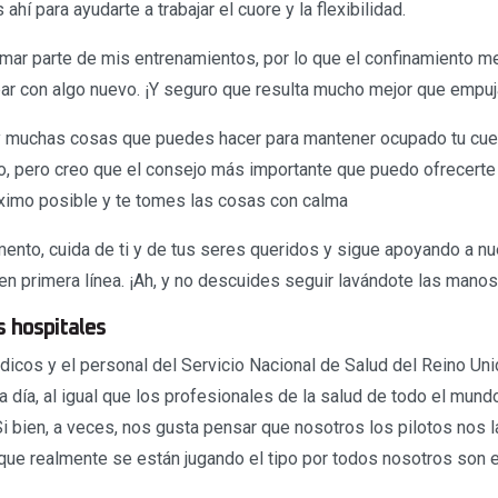
ahí para ayudarte a trabajar el cuore y la flexibilidad.
rmar parte de mis entrenamientos, por lo que el confinamiento me
ar con algo nuevo. ¡Y seguro que resulta mucho mejor que empuj
ay muchas cosas que puedes hacer para mantener ocupado tu cue
o, pero creo que el consejo más importante que puedo ofrecert
áximo posible y te tomes las cosas con calma
nto, cuida de ti y de tus seres queridos y sigue apoyando a n
n primera línea. ¡Ah, y no descuides seguir lavándote las manos
s hospitales
icos y el personal del Servicio Nacional de Salud del Reino Un
 día, al igual que los profesionales de la salud de todo el mund
Si bien, a veces, nos gusta pensar que nosotros los pilotos nos 
que realmente se están jugando el tipo por todos nosotros son e