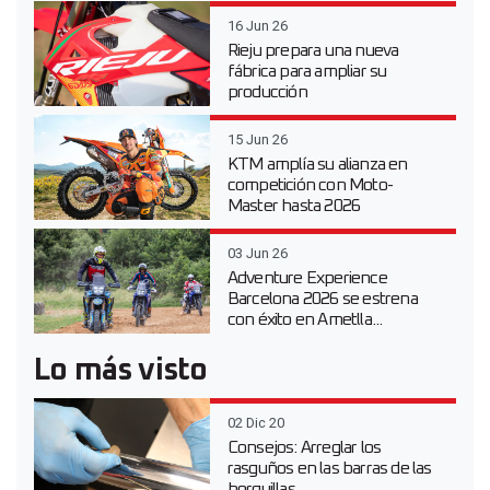
16 Jun 26
Rieju prepara una nueva
fábrica para ampliar su
producción
15 Jun 26
KTM amplía su alianza en
competición con Moto-
Master hasta 2026
03 Jun 26
Adventure Experience
Barcelona 2026 se estrena
con éxito en Ametlla...
Lo más visto
02 Dic 20
Consejos: Arreglar los
rasguños en las barras de las
horquillas