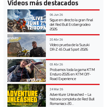
Vídeos más destacados
06 Jun 26
Sigue en directo la gran final
del Red Bull Erzbergrodeo
2026
20 Abr 26
Vídeo prueba de la Suzuki
DR-Z 4S Dual Sport 2026
03 Abr 26
Probamos toda la gama KTM
Enduro 2026 en KTM Off-
Road Experience
24 Mar 26
Adventure Unleashed – La
historia completa de Red Bull
Romaniacs 20...