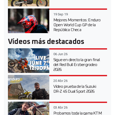
19 Sep 19
Mejores Momentos: Enduro
Open World Cup GP de la
República Checa
Vídeos más destacados
06 Jun 26
Sigue en directo la gran final
del Red Bull Erzbergrodeo
2026
20 Abr 26
Vídeo prueba de la Suzuki
DR-Z 4S Dual Sport 2026
03 Abr 26
Probamos toda la gama KTM