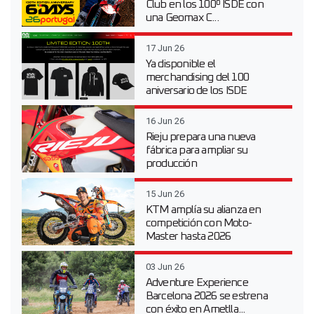
Club en los 100º ISDE con
una Geomax C...
17 Jun 26
Ya disponible el
merchandising del 100
aniversario de los ISDE
16 Jun 26
Rieju prepara una nueva
fábrica para ampliar su
producción
15 Jun 26
KTM amplía su alianza en
competición con Moto-
Master hasta 2026
03 Jun 26
Adventure Experience
Barcelona 2026 se estrena
con éxito en Ametlla...