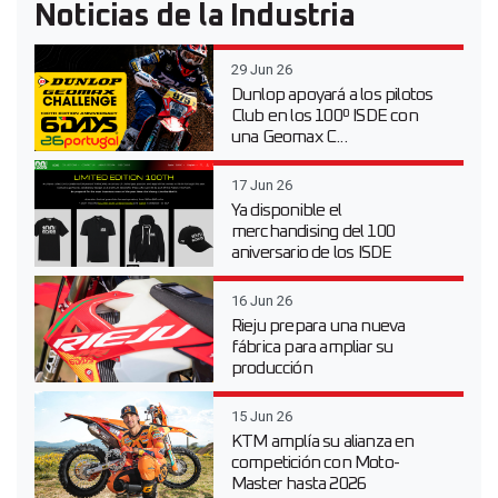
Noticias de la Industria
29 Jun 26
Dunlop apoyará a los pilotos
Club en los 100º ISDE con
una Geomax C...
17 Jun 26
Ya disponible el
merchandising del 100
aniversario de los ISDE
16 Jun 26
Rieju prepara una nueva
fábrica para ampliar su
producción
15 Jun 26
KTM amplía su alianza en
competición con Moto-
Master hasta 2026