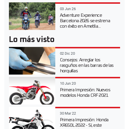
03 Jun 26
Adventure Experience
Barcelona 2026 se estrena
con éxito en Ametlla...
Lo más visto
02 Dic 20
Consejos: Arreglar los
rasguños en las barras de las
horquillas
10 Jun 20
Primera Impresión: Nuevos
modelos Honda CRF 2021
30 Mar 22
Primera Impresión: Honda
XR650L 2022 - Sí, este