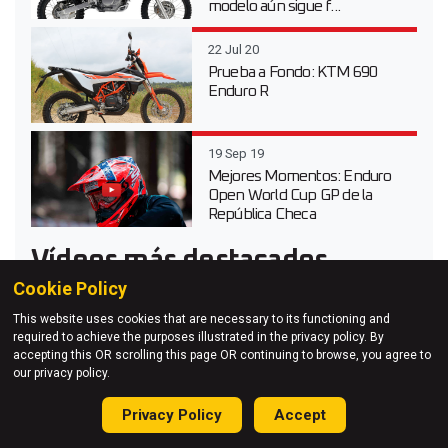
modelo aún sigue f...
22 Jul 20
Prueba a Fondo: KTM 690
Enduro R
19 Sep 19
Mejores Momentos: Enduro
Open World Cup GP de la
República Checa
Vídeos más destacados
Cookie Policy
06 Jun 26
This website uses cookies that are necessary to its functioning and
Sigue en directo la gran final
required to achieve the purposes illustrated in the privacy policy. By
del Red Bull Erzbergrodeo
accepting this OR scrolling this page OR continuing to browse, you agree to
2026
our privacy policy.
20 Abr 26
Privacy Policy
Accept
Vídeo prueba de la Suzuki