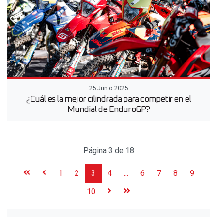
25 Junio 2025
¿Cuál es la mejor cilindrada para competir en el
Mundial de EnduroGP?
Página 3 de 18
1
2
3
4
...
6
7
8
9
10